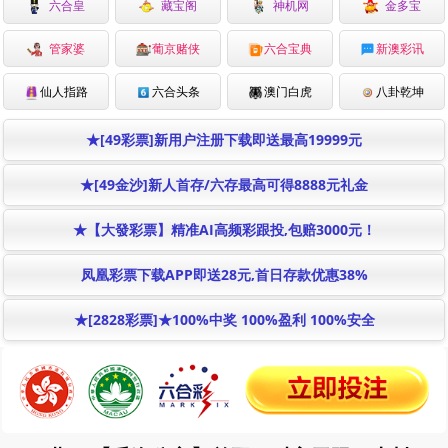
六合皇
藏宝阁
神机网
金多宝
管家婆
葡京赌侠
六合宝典
新澳彩讯
仙人指路
六合头条
澳门白虎
八卦乾坤
★[49彩票]新用户注册下载即送最高19999元
★[49金沙]新人首存/六存最高可得8888元礼金
★【大發彩票】精准AI高频彩跟投,包赔3000元！
凤凰彩票下载APP即送28元,首日存款优惠38%
★[2828彩票]★100%中奖 100%盈利 100%安全