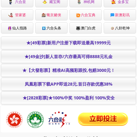
六合皇
藏宝阁
神机网
金多宝
管家婆
葡京赌侠
六合宝典
新澳彩讯
仙人指路
六合头条
澳门白虎
八卦乾坤
★[49彩票]新用户注册下载即送最高19999元
★[49金沙]新人首存/六存最高可得8888元礼金
★【大發彩票】精准AI高频彩跟投,包赔3000元！
凤凰彩票下载APP即送28元,首日存款优惠38%
★[2828彩票]★100%中奖 100%盈利 100%安全