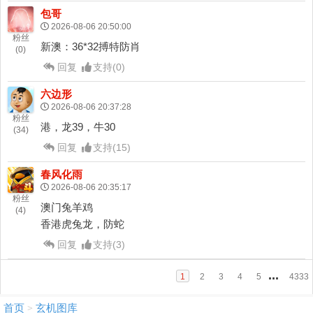
首页
玄机图库
>